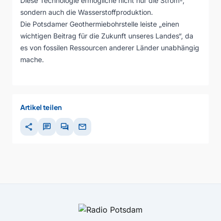
Diese Technologie ermögliche nicht nur die Strom-,
sondern auch die Wasserstoffproduktion.
Die Potsdamer Geothermiebohrstelle leiste „einen
wichtigen Beitrag für die Zukunft unseres Landes“, da
es von fossilen Ressourcen anderer Länder unabhängig
mache.
Artikel teilen
share
chat
forum
mail