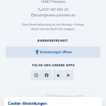
14467 Potsdam
call
0331 581 692 30
mail
studio@radio-potsdam.de
Eine Gewinnabholung ist von Montag – Freitag
08.00 Uhr bis 18.00 Uhr möglich.
BARRIEREFREIHEIT
accessibility_new
Einstellungen öffnen
FOLGE UNS
UNSERE APPS
MEDIENPARTNER
Cookie-Einstellungen