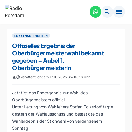
search
menu
LOKALNACHRICHTEN
Offizielles Ergebnis der
Oberbürgermeisterwahl bekannt
gegeben – Aubel 1.
Oberbürgermeisterin
person
schedule
Veröffentlicht am 17.10.2025 um 06:16 Uhr
Jetzt ist das Endergebnis zur Wahl des
Oberbürgermeisters offiziell.
Unter Leitung von Wahlleiters Stefan Tolksdorf tagte
gestern der Wahlausschuss und bestätigte das
Wahlergebnis der Stichwahl von vergangenem
Sonntag.