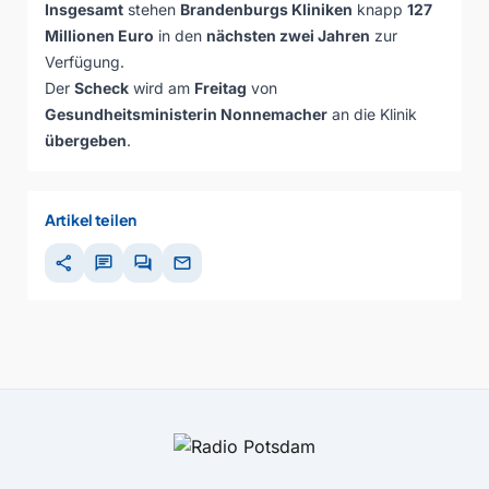
Insgesamt
stehen
Brandenburgs Kliniken
knapp
127
Millionen Euro
in den
nächsten zwei Jahren
zur
Verfügung.
Der
Scheck
wird am
Freitag
von
Gesundheitsministerin Nonnemacher
an die Klinik
übergeben
.
Artikel teilen
share
chat
forum
mail