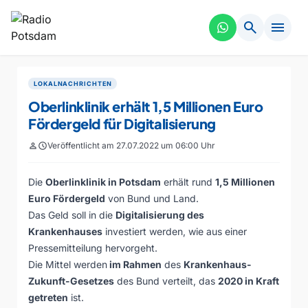
search
menu
LOKALNACHRICHTEN
Oberlinklinik erhält 1,5 Millionen Euro
Fördergeld für Digitalisierung
person
schedule
Veröffentlicht am 27.07.2022 um 06:00 Uhr
Die
Oberlinklinik in Potsdam
erhält rund
1,5 Millionen
Euro Fördergeld
von Bund und Land.
Das Geld soll in die
Digitalisierung des
Krankenhauses
investiert werden, wie aus einer
Pressemitteilung hervorgeht.
Die Mittel werden
im Rahmen
des
Krankenhaus-
Zukunft-Gesetzes
des Bund verteilt, das
2020 in Kraft
getreten
ist.