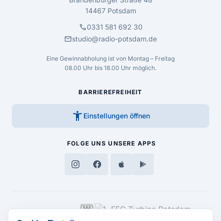
14467 Potsdam
call
0331 581 692 30
mail
studio@radio-potsdam.de
Eine Gewinnabholung ist von Montag – Freitag
08.00 Uhr bis 18.00 Uhr möglich.
BARRIEREFREIHEIT
accessibility_new
Einstellungen öffnen
FOLGE UNS
UNSERE APPS
MEDIENPARTNER