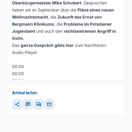
Oberbürgermeister Mike Schubert
. Gesprochen
haben wir im September über die
Pläne eines neuen
Weihnachtsmarkt
, die
Zukunft des Ernst von
Bergmann Klinikums
, die
Probleme im Potsdamer
Jugendamt
und auch den
rechtsextremen Angriff in
Golm
.
Das
ganze Gespräch gibts hier
zum Nachhören:
Audio-Player
00:00
00:00
00:00
Artikel teilen
share
chat
forum
mail