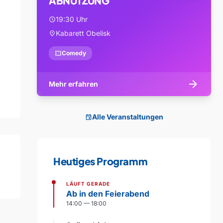
ABNUTZUNG
19:30 Uhr
schedule
Kabarett Obelisk
location_on
confirmation_number
Comedy
arrow_forward
Mehr erfahren
Alle Veranstaltungen
event
Heutiges Programm
LÄUFT GERADE
Ab in den Feierabend
14:00 — 18:00