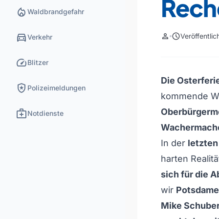
Rech
local_fire_department
Waldbrandgefahr
directions_car
person
schedule
Veröffentli
Verkehr
speed
Blitzer
Die Osterferi
local_police
Polizeimeldungen
kommende Woc
medical_services
Oberbürgerme
Notdienste
Wachermache
In der
letzte
harten Realitä
sich für die
wir
Potsdamer
Mike Schuber