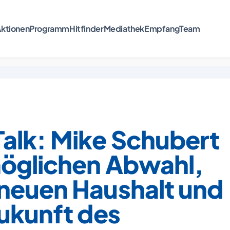
ktionen
Programm
Hitfinder
Mediathek
Empfang
Team
alk: Mike Schubert
möglichen Abwahl,
neuen Haushalt und
ukunft des