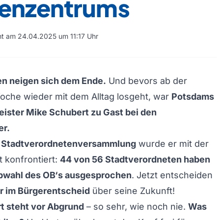
enzentrums
cht am 24.04.2025 um 11:17 Uhr
en neigen sich dem Ende.
Und bevors ab der
he wieder mit dem Alltag losgeht, war
Potsdams
ister Mike Schubert zu Gast bei den
r.
n Stadtverordnetenversammlung
wurde er mit der
t konfrontiert:
44 von 56 Stadtverordneten haben
 Abwahl des OB‘s ausgesprochen
. Jetzt entscheiden
 im Bürgerentscheid
über seine Zukunft!
t steht vor Abgrund
– so sehr, wie noch nie.
Was