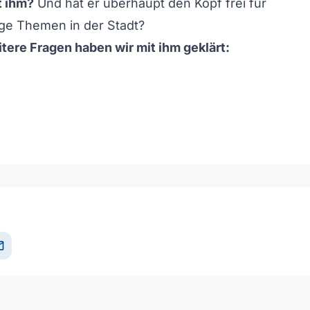
t ihm?
Und hat er überhaupt den Kopf frei für
ge Themen in der Stadt?
tere Fragen haben wir mit ihm geklärt:
och/Runter benutzen, um die Lautstärke zu regeln.
il