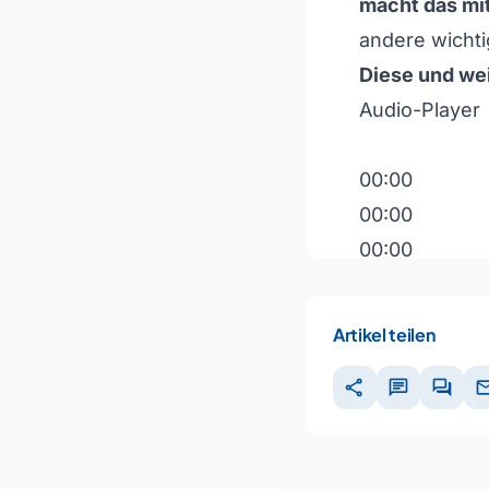
macht das mi
andere wichti
Diese und wei
Audio-Player
00:00
00:00
00:00
Pfeiltasten H
Artikel teilen
share
chat
forum
ma