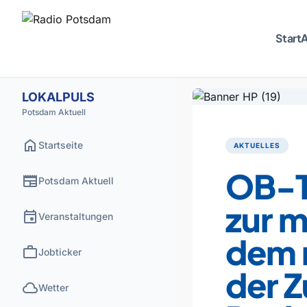
Start
A
LOKALPULS
Potsdam Aktuell
home
Startseite
AKTUELLES
OB-T
newspaper
Potsdam Aktuell
zur 
event
Veranstaltungen
dem 
work
Jobticker
der Z
cloud
Wetter