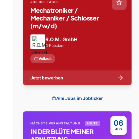
star
JOB DES TAGES
Mechatroniker /
Mechaniker / Schlosser
(m/w/d)
R.O.M. GmbH
Potsdam
location_on
work
Vollzeit
arrow_forward
Jetzt bewerben
Alle Jobs im Jobticker
work
06
NÄCHSTE VERANSTALTUNG
HEUTE
AUG
IN DER BLÜTE MEINER