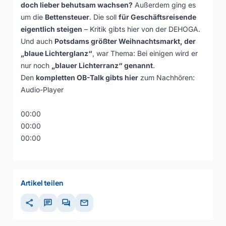
doch lieber behutsam wachsen?
Außerdem ging es
um die
Bettensteuer
. Die soll
für Geschäftsreisende
eigentlich steigen
– Kritik gibts hier von der DEHOGA.
Und auch
Potsdams größter Weihnachtsmarkt, der
„blaue Lichterglanz“
, war Thema: Bei einigen wird er
nur noch
„blauer Lichterranz“ genannt
.
Den
kompletten OB-Talk gibts hier
zum Nachhören:
Audio-Player
00:00
00:00
00:00
Artikel teilen
share
chat
forum
mail