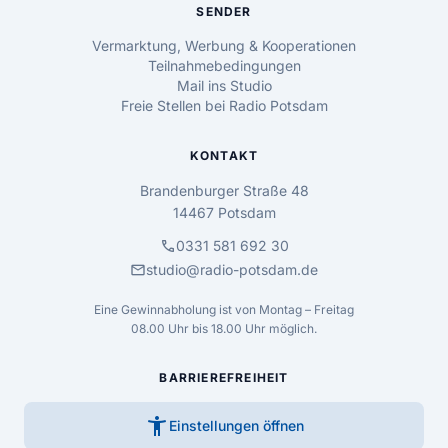
SENDER
Vermarktung, Werbung & Kooperationen
Teilnahmebedingungen
Mail ins Studio
Freie Stellen bei Radio Potsdam
KONTAKT
Brandenburger Straße 48
14467 Potsdam
call
0331 581 692 30
mail
studio@radio-potsdam.de
Eine Gewinnabholung ist von Montag – Freitag
08.00 Uhr bis 18.00 Uhr möglich.
BARRIEREFREIHEIT
accessibility_new
Einstellungen öffnen