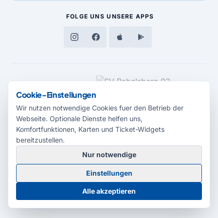
FOLGE UNS
UNSERE APPS
MEDIENPARTNER
Cookie-Einstellungen
Wir nutzen notwendige Cookies fuer den Betrieb der
Webseite. Optionale Dienste helfen uns,
Komfortfunktionen, Karten und Ticket-Widgets
bereitzustellen.
Nur notwendige
© 2026 Radio Potsdam. Webseite entwickelt durch die
Medienagentur
Einstellungen
Babelsberg
Barrierefreiheitserklärung
AGB
Datenschutz
Impressum
Alle akzeptieren
Cookie-Einstellungen