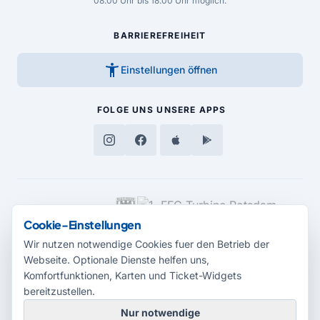
08.00 Uhr bis 18.00 Uhr möglich.
BARRIEREFREIHEIT
accessibility_new
Einstellungen öffnen
FOLGE UNS
UNSERE APPS
MEDIENPARTNER
Cookie-Einstellungen
Wir nutzen notwendige Cookies fuer den Betrieb der
Webseite. Optionale Dienste helfen uns,
Komfortfunktionen, Karten und Ticket-Widgets
bereitzustellen.
Nur notwendige