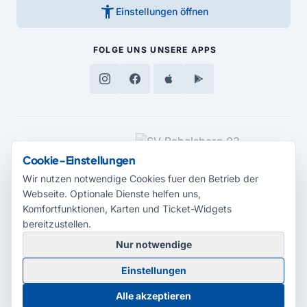
accessibility_new
Einstellungen öffnen
FOLGE UNS
UNSERE APPS
MEDIENPARTNER
Cookie-Einstellungen
Wir nutzen notwendige Cookies fuer den Betrieb der
Webseite. Optionale Dienste helfen uns,
Komfortfunktionen, Karten und Ticket-Widgets
bereitzustellen.
Nur notwendige
© 2026 Radio Potsdam. Webseite entwickelt durch die
Medienagentur
Einstellungen
Babelsberg
Barrierefreiheitserklärung
AGB
Datenschutz
Impressum
Alle akzeptieren
Cookie-Einstellungen