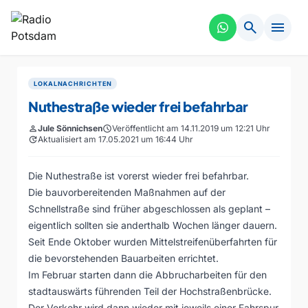
search
menu
LOKALNACHRICHTEN
Nuthestraße wieder frei befahrbar
person
Jule Sönnichsen
schedule
Veröffentlicht am 14.11.2019 um 12:21 Uhr
update
Aktualisiert am 17.05.2021 um 16:44 Uhr
Die Nuthestraße ist vorerst wieder frei befahrbar.
Die bauvorbereitenden Maßnahmen auf der
Schnellstraße sind früher abgeschlossen als geplant –
eigentlich sollten sie anderthalb Wochen länger dauern.
Seit Ende Oktober wurden Mittelstreifenüberfahrten für
die bevorstehenden Bauarbeiten errichtet.
Im Februar starten dann die Abbrucharbeiten für den
stadtauswärts führenden Teil der Hochstraßenbrücke.
Der Verkehr wird dann wieder mit jeweils einer Fahrspur