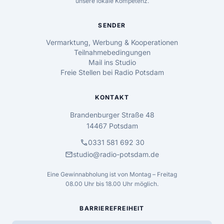
unsere lokale Kompetenz.
SENDER
Vermarktung, Werbung & Kooperationen
Teilnahmebedingungen
Mail ins Studio
Freie Stellen bei Radio Potsdam
KONTAKT
Brandenburger Straße 48
14467 Potsdam
call
0331 581 692 30
mail
studio@radio-potsdam.de
Eine Gewinnabholung ist von Montag – Freitag
08.00 Uhr bis 18.00 Uhr möglich.
BARRIEREFREIHEIT