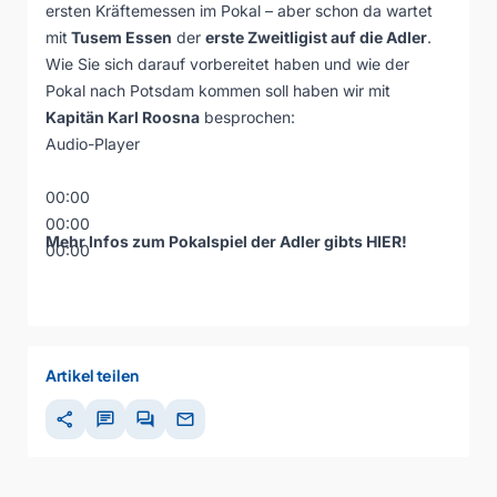
ersten Kräftemessen im Pokal – aber schon da wartet
mit
Tusem Essen
der
erste Zweitligist auf die Adler
.
Wie Sie sich darauf vorbereitet haben und wie der
Pokal nach Potsdam kommen soll haben wir mit
Kapitän Karl Roosna
besprochen:
Audio-Player
00:00
00:00
Mehr Infos zum Pokalspiel der Adler gibts
HIER
!
00:00
Artikel teilen
share
chat
forum
mail