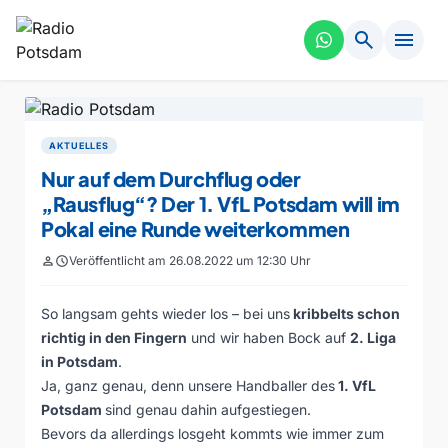
search
menu
AKTUELLES
Nur auf dem Durchflug oder
„Rausflug“? Der 1. VfL Potsdam will im
Pokal eine Runde weiterkommen
person
schedule
Veröffentlicht am 26.08.2022 um 12:30 Uhr
So langsam gehts wieder los – bei uns
kribbelts schon
richtig in den Fingern
und wir haben Bock auf
2. Liga
in Potsdam
.
Ja, ganz genau, denn unsere Handballer des
1. VfL
Potsdam
sind genau dahin aufgestiegen.
Bevors da allerdings losgeht kommts wie immer zum