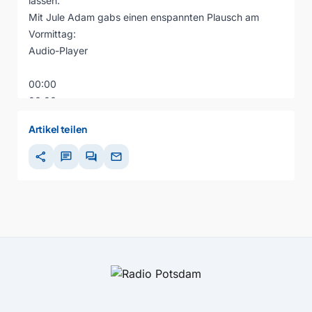
lassen.
Mit Jule Adam gabs einen enspannten Plausch am
Vormittag:
Audio-Player
00:00
00:00
00:00
Artikel teilen
share
chat
forum
mail