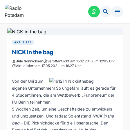
search
menu
AKTUELLES
NICK in the bag
person
Jule Sönnichsen
schedule
Veröffentlicht am 15.12.2016 um 12:02 Uhr
update
Aktualisiert am 17.05.2021 um 16:27 Uhr
Von der Uni zum
eigenen Unternehmen! So ungefähr läuft es gerade für
4 Studentinnen, die am Wettbewerb „Funpreneur“ der
FU Berlin teilnehmen.
5 Wochen Zeit, um eine Geschäftsidee zu entwickeln
und umzusetzen. Und tadaa: So entstand
NICK in the
bag
– DIE Picknickdecke für die Hosentasche. Den
Besuch bei Patrick Hendrischke in
Ab in den