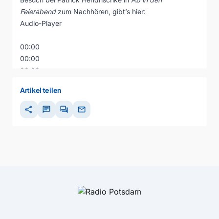
Feierabend
zum Nachhören, gibt’s hier:
Audio-Player
00:00
00:00
00:00
Artikel teilen
share
chat
forum
mail