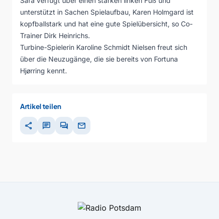
Sara verfügt über einen starken linken Fuß und
unterstützt in Sachen Spielaufbau, Karen Holmgard ist
kopfballstark und hat eine gute Spielübersicht, so Co-
Trainer Dirk Heinrichs.
Turbine-Spielerin Karoline Schmidt Nielsen freut sich
über die Neuzugänge, die sie bereits von Fortuna
Hjørring kennt.
Artikel teilen
share
chat
forum
mail