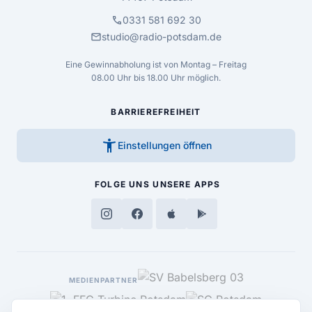
call
0331 581 692 30
mail
studio@radio-potsdam.de
Eine Gewinnabholung ist von Montag – Freitag
08.00 Uhr bis 18.00 Uhr möglich.
BARRIEREFREIHEIT
accessibility_new
Einstellungen öffnen
FOLGE UNS
UNSERE APPS
MEDIENPARTNER