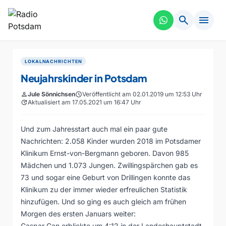
search
menu
LOKALNACHRICHTEN
Neujahrskinder in Potsdam
person
Jule Sönnichsen
schedule
Veröffentlicht am 02.01.2019 um 12:53 Uhr
update
Aktualisiert am 17.05.2021 um 16:47 Uhr
Und zum Jahresstart auch mal ein paar gute
Nachrichten: 2.058 Kinder wurden 2018 im Potsdamer
Klinikum Ernst-von-Bergmann geboren. Davon 985
Mädchen und 1.073 Jungen. Zwillingspärchen gab es
73 und sogar eine Geburt von Drillingen konnte das
Klinikum zu der immer wieder erfreulichen Statistik
hinzufügen. Und so ging es auch gleich am frühen
Morgen des ersten Januars weiter:
Caspar Can erblickte um 4:12 in der Landeshauptstadt