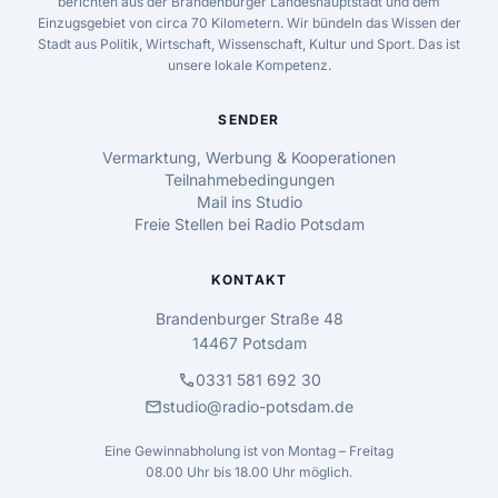
berichten aus der Brandenburger Landeshauptstadt und dem
Einzugsgebiet von circa 70 Kilometern. Wir bündeln das Wissen der
Stadt aus Politik, Wirtschaft, Wissenschaft, Kultur und Sport. Das ist
unsere lokale Kompetenz.
SENDER
Vermarktung, Werbung & Kooperationen
Teilnahmebedingungen
Mail ins Studio
Freie Stellen bei Radio Potsdam
KONTAKT
Brandenburger Straße 48
14467 Potsdam
call
0331 581 692 30
mail
studio@radio-potsdam.de
Eine Gewinnabholung ist von Montag – Freitag
08.00 Uhr bis 18.00 Uhr möglich.