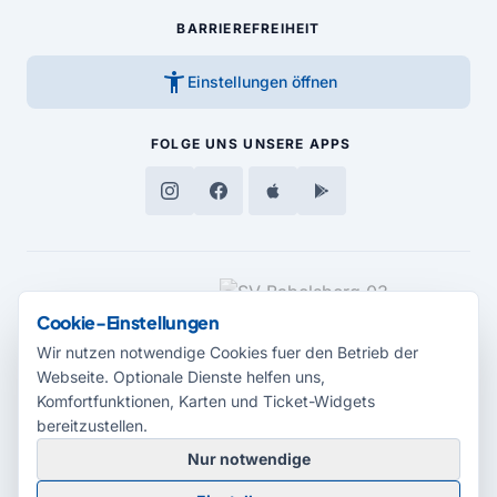
BARRIEREFREIHEIT
accessibility_new
Einstellungen öffnen
FOLGE UNS
UNSERE APPS
MEDIENPARTNER
Cookie-Einstellungen
Wir nutzen notwendige Cookies fuer den Betrieb der
Webseite. Optionale Dienste helfen uns,
Komfortfunktionen, Karten und Ticket-Widgets
bereitzustellen.
Nur notwendige
© 2026 Radio Potsdam. Webseite entwickelt durch die
Medienagentur