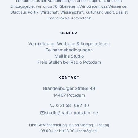
berichten aus der Brandenburger Landeshauptstadt und dem
Einzugsgebiet von circa 70 Kilometern. Wir bündeln das Wissen der
Stadt aus Politik, Wirtschaft, Wissenschaft, Kultur und Sport. Das ist
unsere lokale Kompetenz.
SENDER
Vermarktung, Werbung & Kooperationen
Teilnahmebedingungen
Mail ins Studio
Freie Stellen bei Radio Potsdam
KONTAKT
Brandenburger Straße 48
14467 Potsdam
call
0331 581 692 30
mail
studio@radio-potsdam.de
Eine Gewinnabholung ist von Montag – Freitag
08.00 Uhr bis 18.00 Uhr möglich.