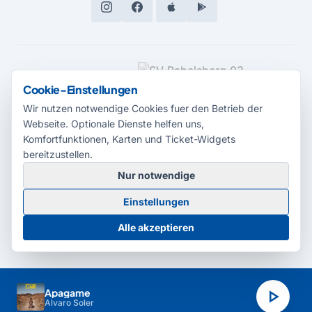
MEDIENPARTNER
Cookie-Einstellungen
Wir nutzen notwendige Cookies fuer den Betrieb der
Webseite. Optionale Dienste helfen uns,
Komfortfunktionen, Karten und Ticket-Widgets
bereitzustellen.
Nur notwendige
© 2026 Radio Potsdam. Webseite entwickelt durch die
Medienagentur
Einstellungen
Babelsberg
Barrierefreiheitserklärung
AGB
Datenschutz
Impressum
Alle akzeptieren
Cookie-Einstellungen
play_arrow
Apagame
Alvaro Soler