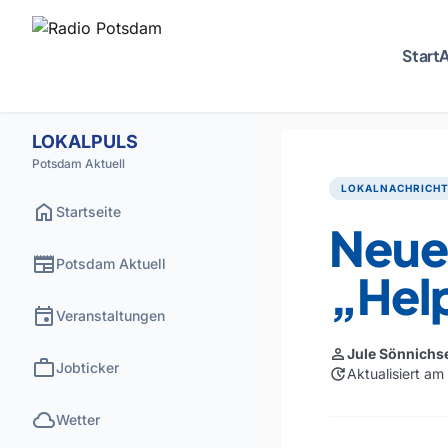
Start
A
LOKALPULS
Potsdam Aktuell
LOKALNACHRICH
home
Startseite
Neues
newspaper
Potsdam Aktuell
„Hel
event
Veranstaltungen
person
Jule Sönnichs
work
Jobticker
update
Aktualisiert a
cloud
Wetter