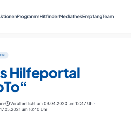
ktionen
Programm
Hitfinder
Mediathek
Empfang
Team
TEN
 Hilfeportal
pTo“
schedule
en
Veröffentlicht am 09.04.2020 um 12:47 Uhr
m 17.05.2021 um 16:40 Uhr