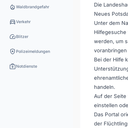
Die Landesha
local_fire_department
Waldbrandgefahr
Neues Potsdam
directions_car
Verkehr
Unter dem Na
Hilfegesuche 
speed
Blitzer
werden, um sc
local_police
voranbringen
Polizeimeldungen
Bei der Hilfe
medical_services
Notdienste
Unterstützung
ehrenamtliche
handeln.
Auf der Seit
einstellen od
Das Portal or
der Flüchtlin