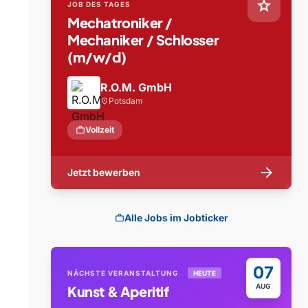
star
JOB DES TAGES
Mechatroniker /
Mechaniker / Schlosser
(m/w/d)
R.O.M. GmbH
Potsdam
location_on
work
Vollzeit
arrow_forward
Jetzt bewerben
Alle Jobs im Jobticker
work
07
NÄCHSTE VERANSTALTUNG
HEUTE
AUG
Kunst & Aperitif