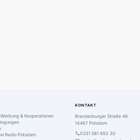
KONTAKT
 Werbung & Kooperationen
Brandenburger Straße 48
ingungen
14467 Potsdam
o
call
0331 581 692 30
 bei Radio Potsdam