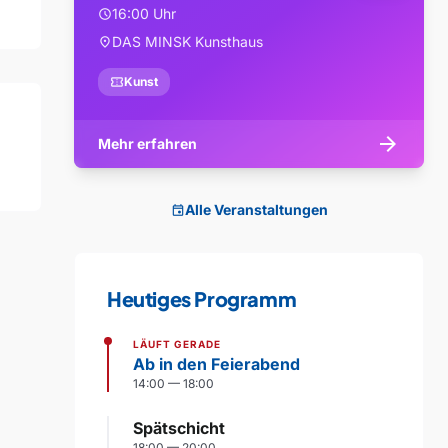
16:00 Uhr
schedule
DAS MINSK Kunsthaus
location_on
confirmation_number
Kunst
arrow_forward
Mehr erfahren
Alle Veranstaltungen
event
Heutiges Programm
LÄUFT GERADE
Ab in den Feierabend
14:00 — 18:00
Spätschicht
18:00 — 20:00