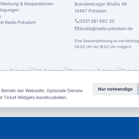
 Werbung & Kooperationen
Brandenburger Straße 48
ingungen
14467 Potsdam
o
call
0331 581 692 30
 bei Radio Potsdam
mail
studio@radio-potsdam.de
Eine Gewinnabholung ist von Montag 
08.00 Uhr bis 18.00 Uhr möglich.
Nur notwendige
Betrieb der Webseite. Optionale Dienste
d Ticket-Widgets bereitzustellen.
elsberg