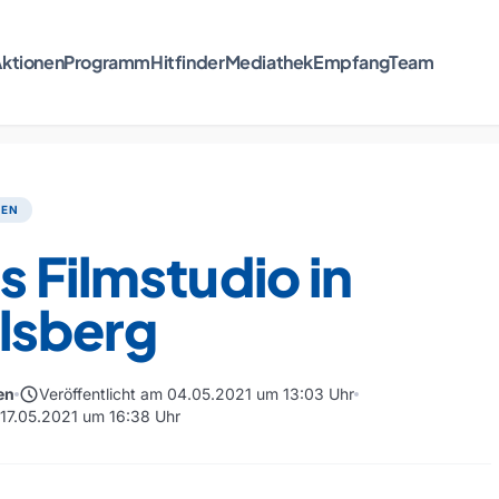
ktionen
Programm
Hitfinder
Mediathek
Empfang
Team
TEN
 Filmstudio in
lsberg
schedule
en
Veröffentlicht am 04.05.2021 um 13:03 Uhr
m 17.05.2021 um 16:38 Uhr