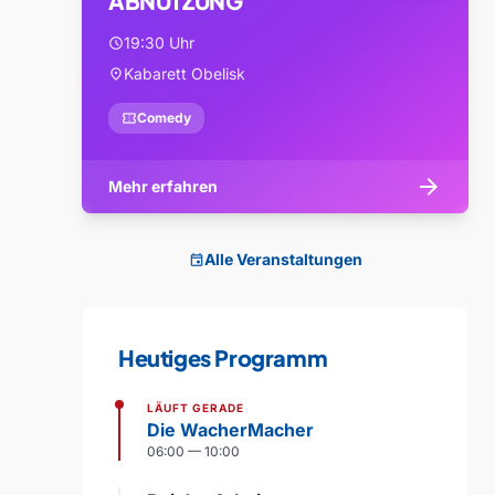
ABNUTZUNG
19:30 Uhr
schedule
Kabarett Obelisk
location_on
confirmation_number
Comedy
arrow_forward
Mehr erfahren
Alle Veranstaltungen
event
Heutiges Programm
LÄUFT GERADE
Die WacherMacher
06:00 — 10:00