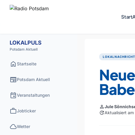
Start
A
LOKALPULS
Potsdam Aktuell
LOKALNACHRICH
home
Startseite
Neues
newspaper
Potsdam Aktuell
Babe
event
Veranstaltungen
person
Jule Sönnichs
work
Jobticker
update
Aktualisiert a
cloud
Wetter