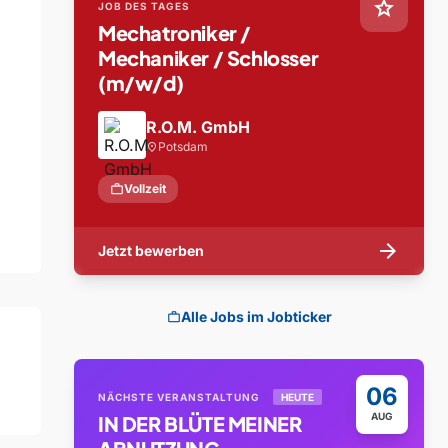
star
JOB DES TAGES
Mechatroniker /
Mechaniker / Schlosser
(m/w/d)
R.O.M. GmbH
Potsdam
location_on
work
Vollzeit
arrow_forward
Jetzt bewerben
Alle Jobs im Jobticker
work
06
NÄCHSTE VERANSTALTUNG
HEUTE
AUG
IN DER BLÜTE MEINER