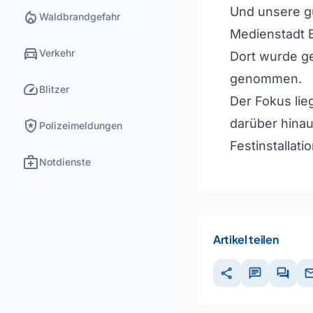
Und unsere g
local_fire_department
Waldbrandgefahr
Medienstadt 
directions_car
Verkehr
Dort wurde ge
genommen.
speed
Blitzer
Der Fokus lie
local_police
darüber hinau
Polizeimeldungen
Festinstallati
medical_services
Notdienste
Artikel teilen
share
chat
forum
ma