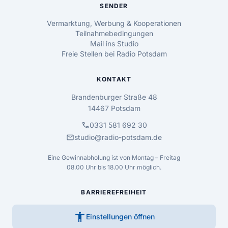
SENDER
Vermarktung, Werbung & Kooperationen
Teilnahmebedingungen
Mail ins Studio
Freie Stellen bei Radio Potsdam
KONTAKT
Brandenburger Straße 48
14467 Potsdam
call
0331 581 692 30
mail
studio@radio-potsdam.de
Eine Gewinnabholung ist von Montag – Freitag
08.00 Uhr bis 18.00 Uhr möglich.
BARRIEREFREIHEIT
accessibility_new
Einstellungen öffnen