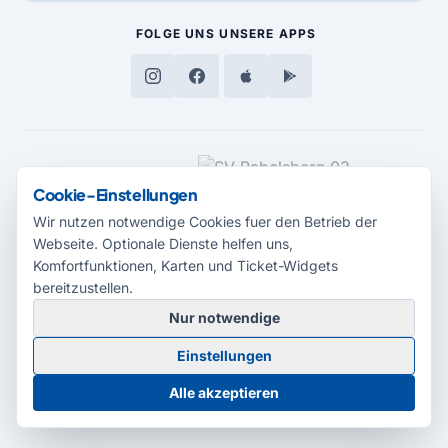
FOLGE UNS
UNSERE APPS
MEDIENPARTNER
Cookie-Einstellungen
Wir nutzen notwendige Cookies fuer den Betrieb der
Webseite. Optionale Dienste helfen uns,
Komfortfunktionen, Karten und Ticket-Widgets
bereitzustellen.
Nur notwendige
© 2026 Radio Potsdam. Webseite entwickelt durch die
Medienagentur
Einstellungen
Babelsberg
Barrierefreiheitserklärung
AGB
Datenschutz
Impressum
Alle akzeptieren
Cookie-Einstellungen