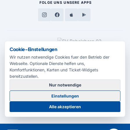
FOLGE UNS
UNSERE APPS
MEDIENPARTNER
Cookie-Einstellungen
Wir nutzen notwendige Cookies fuer den Betrieb der
Webseite. Optionale Dienste helfen uns,
Komfortfunktionen, Karten und Ticket-Widgets
bereitzustellen.
Nur notwendige
© 2026 Radio Potsdam. Webseite entwickelt durch die
Medienagentur
Einstellungen
Babelsberg
Barrierefreiheitserklärung
AGB
Datenschutz
Impressum
Alle akzeptieren
Cookie-Einstellungen