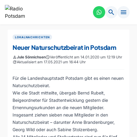
search
menu
LOKALNACHRICHTEN
Neuer Naturschutzbeirat in Potsdam
person
Jule Sönnichsen
schedule
Veröffentlicht am 14.01.2020 um 12:19 Uhr
update
Aktualisiert am 17.05.2021 um 16:44 Uhr
Für die Landeshauptstadt Potsdam gibt es einen neuen
Naturschutzbeirat.
Wie die Stadt mitteilte, übergab Bernd Rubelt,
Beigeordneter für Stadtentwicklung gestern die
Ernennungsurkunden an die neuen Mitglieder.
Insgesamt ziehen sieben neue Mitglieder in den
Naturschutzbeirat – darunter Anne Brandenburger,
Georg Wild oder auch Sabine Stolzenberg.
Alle 14 Mitglieder und Stellvertreter sind nun für fünf