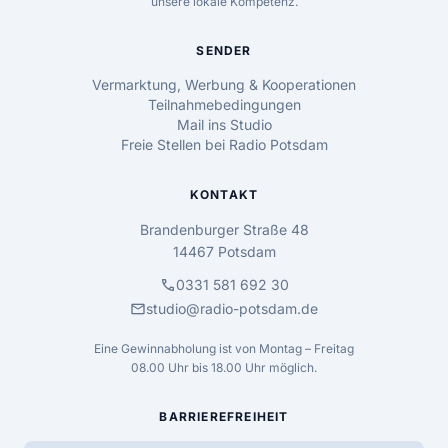
unsere lokale Kompetenz.
SENDER
Vermarktung, Werbung & Kooperationen
Teilnahmebedingungen
Mail ins Studio
Freie Stellen bei Radio Potsdam
KONTAKT
Brandenburger Straße 48
14467 Potsdam
call
0331 581 692 30
mail
studio@radio-potsdam.de
Eine Gewinnabholung ist von Montag – Freitag
08.00 Uhr bis 18.00 Uhr möglich.
BARRIEREFREIHEIT