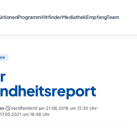
ktionen
Programm
Hitfinder
Mediathek
Empfang
Team
TEN
r
ndheitsreport
schedule
en
Veröffentlicht am 21.06.2018 um 12:30 Uhr
m 17.05.2021 um 16:48 Uhr