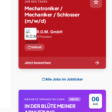
star
JOB DES TAGES
Mechatroniker /
Mechaniker / Schlosser
(m/w/d)
R.O.M. GmbH
Potsdam
location_on
work
Vollzeit
arrow_forward
Jetzt bewerben
Alle Jobs im Jobticker
work
06
NÄCHSTE VERANSTALTUNG
HEUTE
AUG
IN DER BLÜTE MEINER