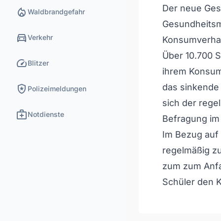
Der neue Ges
local_fire_department
Waldbrandgefahr
Gesundheitsm
directions_car
Verkehr
Konsumverhal
Über 10.700 S
speed
Blitzer
ihrem Konsumv
local_police
das sinkende 
Polizeimeldungen
sich der rege
medical_services
Notdienste
Befragung im
Im Bezug auf 
regelmäßig zu
zum zum Anfan
Schüler den 