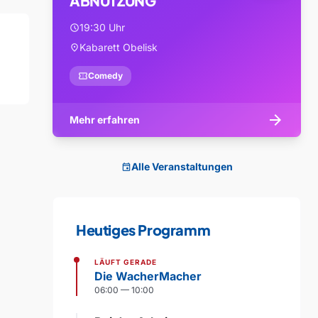
ABNUTZUNG
19:30 Uhr
schedule
Kabarett Obelisk
location_on
confirmation_number
Comedy
arrow_forward
Mehr erfahren
Alle Veranstaltungen
event
Heutiges Programm
LÄUFT GERADE
Die WacherMacher
06:00 — 10:00