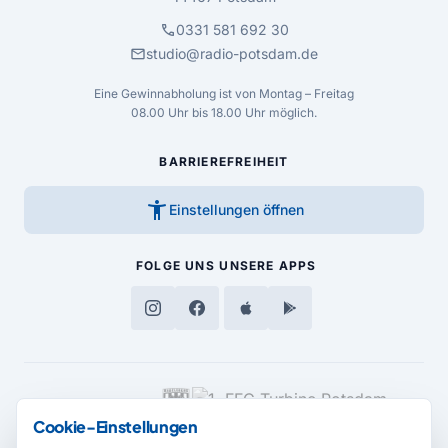
call
0331 581 692 30
mail
studio@radio-potsdam.de
Eine Gewinnabholung ist von Montag – Freitag
08.00 Uhr bis 18.00 Uhr möglich.
BARRIEREFREIHEIT
accessibility_new
Einstellungen öffnen
FOLGE UNS
UNSERE APPS
MEDIENPARTNER
Cookie-Einstellungen