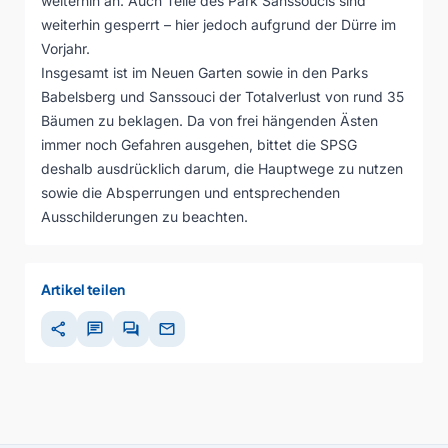
weiterhin an. Auch Teile des Park Sanssoucis sind
weiterhin gesperrt – hier jedoch aufgrund der Dürre im
Vorjahr.
Insgesamt ist im Neuen Garten sowie in den Parks
Babelsberg und Sanssouci der Totalverlust von rund 35
Bäumen zu beklagen. Da von frei hängenden Ästen
immer noch Gefahren ausgehen, bittet die SPSG
deshalb ausdrücklich darum, die Hauptwege zu nutzen
sowie die Absperrungen und entsprechenden
Ausschilderungen zu beachten.
Artikel teilen
share
chat
forum
mail