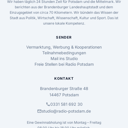
Wir haben täglich 24 Stunden Zeit für Potsdam und die Mittelmark. Wir
berichten aus der Brandenburger Landeshauptstadt und dem
Einzugsgebiet von circa 70 Kilometern. Wir bündeln das Wissen der
Stadt aus Politik, Wirtschaft, Wissenschaft, Kultur und Sport. Das ist
unsere lokale Kompetenz.
SENDER
Vermarktung, Werbung & Kooperationen
Teilnahmebedingungen
Mail ins Studio
Freie Stellen bei Radio Potsdam
KONTAKT
Brandenburger Straße 48
14467 Potsdam
call
0331 581 692 30
mail
studio@radio-potsdam.de
Eine Gewinnabholung ist von Montag – Freitag
08.00 Uhr bis 18.00 Uhr möglich.