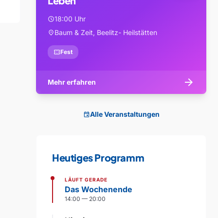
Leben
18:00 Uhr
schedule
Baum & Zeit, Beelitz- Heilstätten
location_on
confirmation_number
Fest
arrow_forward
Mehr erfahren
Alle Veranstaltungen
event
Heutiges Programm
LÄUFT GERADE
Das Wochenende
14:00 — 20:00