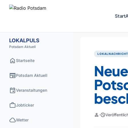
Start
A
LOKALPULS
Potsdam Aktuell
LOKALNACHRICH
home
Startseite
Neue
newspaper
Potsdam Aktuell
Pots
event
Veranstaltungen
besc
work
Jobticker
person
schedule
Veröffentli
cloud
Wetter