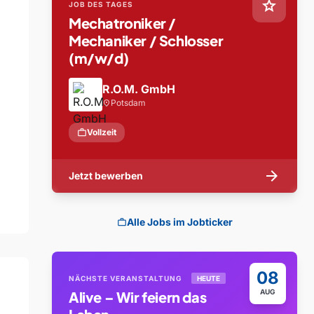
star
JOB DES TAGES
Mechatroniker /
Mechaniker / Schlosser
(m/w/d)
R.O.M. GmbH
Potsdam
location_on
work
Vollzeit
arrow_forward
Jetzt bewerben
Alle Jobs im Jobticker
work
08
NÄCHSTE VERANSTALTUNG
HEUTE
AUG
Alive – Wir feiern das