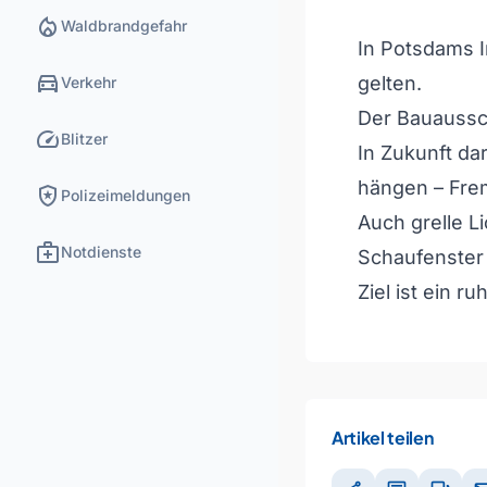
local_fire_department
Waldbrandgefahr
In Potsdams I
directions_car
gelten.
Verkehr
Der Bauaussc
speed
Blitzer
In Zukunft da
hängen – Fre
local_police
Polizeimeldungen
Auch grelle L
medical_services
Notdienste
Schaufenster
Ziel ist ein ru
Artikel teilen