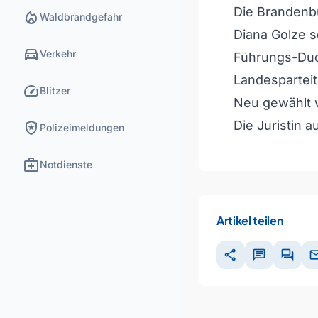
Die Brandenbu
local_fire_department
Waldbrandgefahr
Diana Golze 
directions_car
Verkehr
Führungs-Duo
Landesparteit
speed
Blitzer
Neu gewählt w
local_police
Die Juristin 
Polizeimeldungen
medical_services
Notdienste
Artikel teilen
share
chat
forum
ma