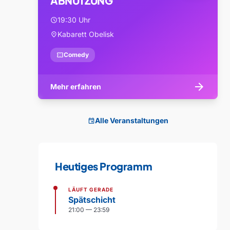
ABNUTZUNG
19:30 Uhr
schedule
Kabarett Obelisk
location_on
confirmation_number
Comedy
arrow_forward
Mehr erfahren
Alle Veranstaltungen
event
Heutiges Programm
LÄUFT GERADE
Spätschicht
21:00 — 23:59