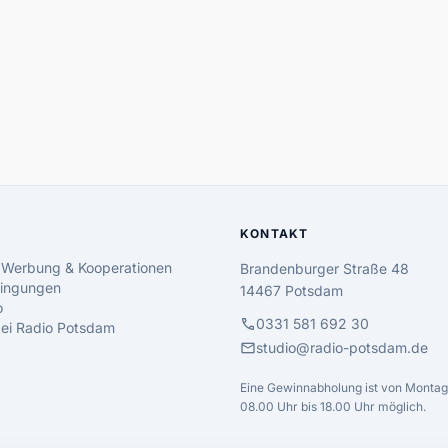
KONTAKT
 Werbung & Kooperationen
Brandenburger Straße 48
ingungen
14467 Potsdam
o
call
0331 581 692 30
 bei Radio Potsdam
mail
studio@radio-potsdam.de
Eine Gewinnabholung ist von Montag 
08.00 Uhr bis 18.00 Uhr möglich.