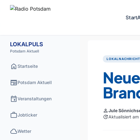
Start
A
LOKALPULS
Potsdam Aktuell
LOKALNACHRICH
home
Startseite
Neue 
newspaper
Potsdam Aktuell
Bran
event
Veranstaltungen
person
Jule Sönnichs
work
Jobticker
update
Aktualisiert a
cloud
Wetter