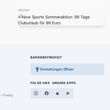
ANZEIGE
BARRIEREFREIHEIT
accessibility_new
Einstellungen öffnen
FOLGE UNS
UNSERE APPS
– Freitag