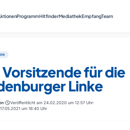
ktionen
Programm
Hitfinder
Mediathek
Empfang
Team
TEN
Vorsitzende für die
denburger Linke
schedule
en
Veröffentlicht am 24.02.2020 um 12:57 Uhr
m 17.05.2021 um 16:40 Uhr