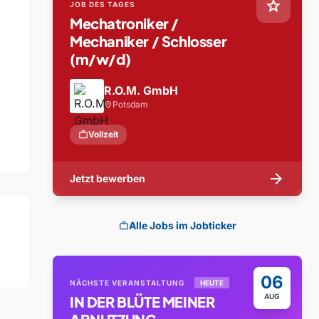
star
JOB DES TAGES
Mechatroniker /
Mechaniker / Schlosser
(m/w/d)
R.O.M. GmbH
Potsdam
location_on
work
Vollzeit
arrow_forward
Jetzt bewerben
Alle Jobs im Jobticker
work
06
NÄCHSTE VERANSTALTUNG
HEUTE
AUG
IN DER BLÜTE MEINER