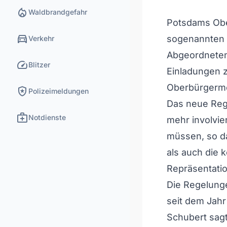
local_fire_department
Waldbrandgefahr
Potsdams Obe
directions_car
sogenannten V
Verkehr
Abgeordneten
speed
Blitzer
Einladungen z
Oberbürgerme
local_police
Polizeimeldungen
Das neue Rege
medical_services
Notdienste
mehr involvie
müssen, so da
als auch die 
Repräsentatio
Die Regelung
seit dem Jahr
Schubert sagt