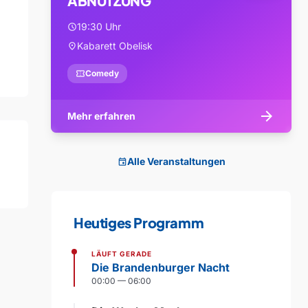
ABNUTZUNG
19:30 Uhr
schedule
Kabarett Obelisk
location_on
confirmation_number
Comedy
arrow_forward
Mehr erfahren
Alle Veranstaltungen
event
Heutiges Programm
LÄUFT GERADE
Die Brandenburger Nacht
00:00 — 06:00