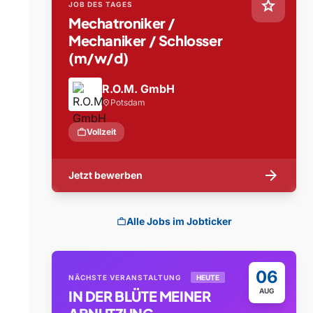
star
JOB DES TAGES
Mechatroniker /
Mechaniker / Schlosser
(m/w/d)
R.O.M. GmbH
Potsdam
location_on
work
Vollzeit
arrow_forward
Jetzt bewerben
Alle Jobs im Jobticker
work
06
NÄCHSTE VERANSTALTUNG
HEUTE
AUG
IN DER BLÜTE MEINER