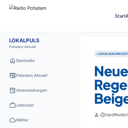
Start
A
LOKALPULS
Potsdam Aktuell
LOKALNACHRICH
home
Startseite
Neue 
newspaper
Potsdam Aktuell
Rege
event
Veranstaltungen
Beig
work
Jobticker
person
schedule
Veröffentli
cloud
Wetter