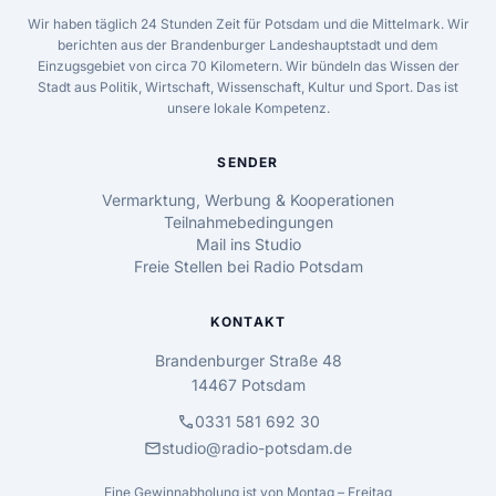
Wir haben täglich 24 Stunden Zeit für Potsdam und die Mittelmark. Wir
berichten aus der Brandenburger Landeshauptstadt und dem
Einzugsgebiet von circa 70 Kilometern. Wir bündeln das Wissen der
Stadt aus Politik, Wirtschaft, Wissenschaft, Kultur und Sport. Das ist
unsere lokale Kompetenz.
SENDER
Vermarktung, Werbung & Kooperationen
Teilnahmebedingungen
Mail ins Studio
Freie Stellen bei Radio Potsdam
KONTAKT
Brandenburger Straße 48
14467 Potsdam
call
0331 581 692 30
mail
studio@radio-potsdam.de
Eine Gewinnabholung ist von Montag – Freitag