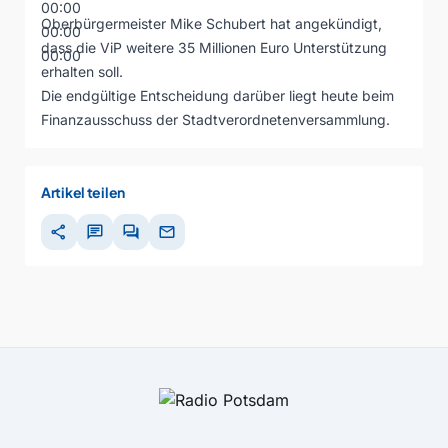
00:00
Oberbürgermeister Mike Schubert hat angekündigt,
00:00
dass die ViP weitere 35 Millionen Euro Unterstützung
00:00
erhalten soll.
Die endgültige Entscheidung darüber liegt heute beim
Finanzausschuss der Stadtverordnetenversammlung.
Artikel teilen
share
chat
forum
mail