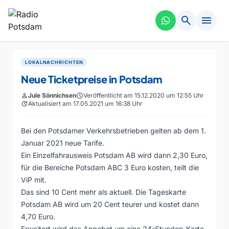
search
menu
LOKALNACHRICHTEN
Neue Ticketpreise in Potsdam
person
Jule Sönnichsen
schedule
Veröffentlicht am 15.12.2020 um 12:55 Uhr
update
Aktualisiert am 17.05.2021 um 16:38 Uhr
Bei den Potsdamer Verkehrsbetrieben gelten ab dem 1.
Januar 2021 neue Tarife.
Ein Einzelfahrausweis Potsdam AB wird dann 2,30 Euro,
für die Bereiche Potsdam ABC 3 Euro kosten, teilt die
ViP mit.
Das sind 10 Cent mehr als aktuell. Die Tageskarte
Potsdam AB wird um 20 Cent teurer und kostet dann
4,70 Euro.
Erweitert wird das Angebot um eine 24-Stunden-Karte.