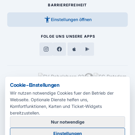
BARRIEREFREIHEIT
accessibility_new
Einstellungen öffnen
FOLGE UNS
UNSERE APPS
MEDIENPARTNER
Cookie-Einstellungen
Wir nutzen notwendige Cookies fuer den Betrieb der
Webseite. Optionale Dienste helfen uns,
Komfortfunktionen, Karten und Ticket-Widgets
bereitzustellen.
Nur notwendige
© 2026 Radio Potsdam. Webseite entwickelt durch die
Medienagentur
Einstellungen
Babelsberg