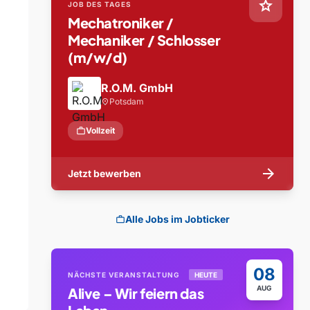
star
JOB DES TAGES
Mechatroniker /
Mechaniker / Schlosser
(m/w/d)
R.O.M. GmbH
Potsdam
location_on
work
Vollzeit
arrow_forward
Jetzt bewerben
Alle Jobs im Jobticker
work
08
NÄCHSTE VERANSTALTUNG
HEUTE
AUG
Alive – Wir feiern das