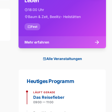
Leben
18:00 Uhr
schedule
Baum & Zeit, Beelitz- Heilstätten
location_on
confirmation_number
Fest
arrow_forward
Mehr erfahren
Alle Veranstaltungen
event
Heutiges Programm
LÄUFT GERADE
Das Reisefieber
09:00 — 11:00