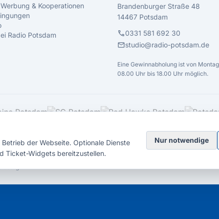
 Werbung & Kooperationen
Brandenburger Straße 48
ingungen
14467 Potsdam
o
call
0331 581 692 30
 bei Radio Potsdam
mail
studio@radio-potsdam.de
Eine Gewinnabholung ist von Montag 
08.00 Uhr bis 18.00 Uhr möglich.
Nur notwendige
Betrieb der Webseite. Optionale Dienste
d Ticket-Widgets bereitzustellen.
elsberg