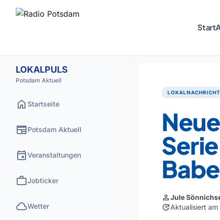
Start
A
LOKALPULS
Potsdam Aktuell
LOKALNACHRICH
home
Startseite
Neue
newspaper
Potsdam Aktuell
Serie
event
Veranstaltungen
Babe
work
Jobticker
person
Jule Sönnichs
cloud
Wetter
update
Aktualisiert a