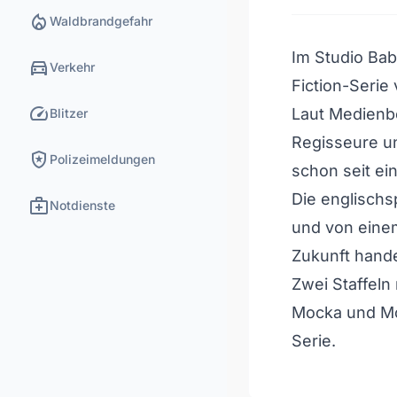
local_fire_department
Waldbrandgefahr
Im Studio Ba
directions_car
Verkehr
Fiction-Seri
speed
Laut Medienbe
Blitzer
Regisseure u
local_police
Polizeimeldungen
schon seit ei
Die englischs
medical_services
Notdienste
und von eine
Zukunft hande
Zwei Staffeln
Mocka und Mo
Serie.