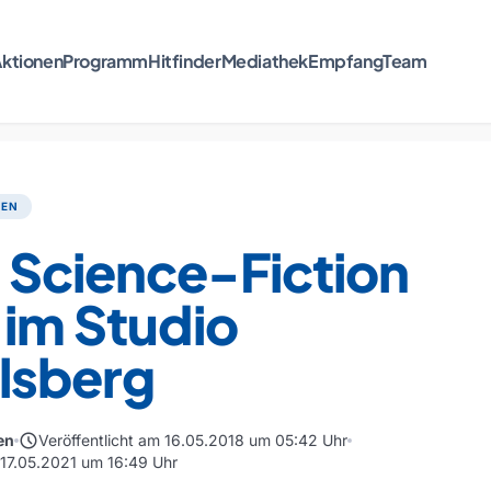
ktionen
Programm
Hitfinder
Mediathek
Empfang
Team
TEN
 Science-Fiction
 im Studio
lsberg
schedule
en
Veröffentlicht am 16.05.2018 um 05:42 Uhr
m 17.05.2021 um 16:49 Uhr