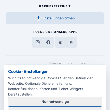
BARRIEREFREIHEIT
accessibility_new
Einstellungen öffnen
FOLGE UNS
UNSERE APPS
MEDIENPARTNER
Cookie-Einstellungen
Wir nutzen notwendige Cookies fuer den Betrieb der
Webseite. Optionale Dienste helfen uns,
Komfortfunktionen, Karten und Ticket-Widgets
bereitzustellen.
Nur notwendige
© 2026 Radio Potsdam. Webseite entwickelt durch die
Medienagentur