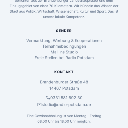
berichten aus der Brandenburger Landeshauptstadt und dem
Einzugsgebiet von circa 70 Kilometern. Wir bündeln das Wissen der
Stadt aus Politik, Wirtschaft, Wissenschaft, Kultur und Sport. Das ist
unsere lokale Kompetenz.
SENDER
Vermarktung, Werbung & Kooperationen
Teilnahmebedingungen
Mail ins Studio
Freie Stellen bei Radio Potsdam
KONTAKT
Brandenburger Straße 48
14467 Potsdam
call
0331 581 692 30
mail
studio@radio-potsdam.de
Eine Gewinnabholung ist von Montag – Freitag
08.00 Uhr bis 18.00 Uhr möglich.