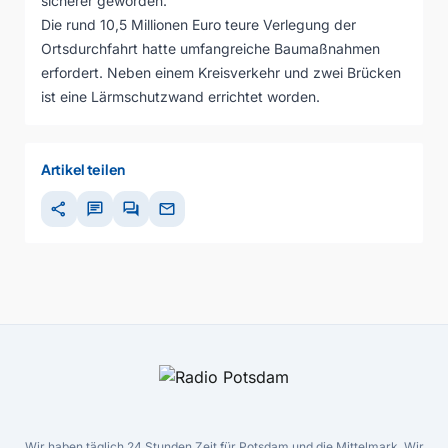
sicherer geworden.
Die rund 10,5 Millionen Euro teure Verlegung der
Ortsdurchfahrt hatte umfangreiche Baumaßnahmen
erfordert. Neben einem Kreisverkehr und zwei Brücken
ist eine Lärmschutzwand errichtet worden.
Artikel teilen
share
chat
forum
mail
Wir haben täglich 24 Stunden Zeit für Potsdam und die Mittelmark. Wir