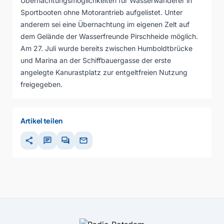
Übernachtungsmöglichkeiten für Wasserwanderer in
Sportbooten ohne Motorantrieb aufgelistet. Unter
anderem sei eine Übernachtung im eigenen Zelt auf
dem Gelände der Wasserfreunde Pirschheide möglich.
Am 27. Juli wurde bereits zwischen Humboldtbrücke
und Marina an der Schiffbauergasse der erste
angelegte Kanurastplatz zur entgeltfreien Nutzung
freigegeben.
Artikel teilen
share
chat
forum
mail