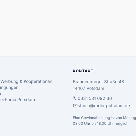
KONTAKT
 Werbung & Kooperationen
Brandenburger Straße 48
ingungen
14467 Potsdam
o
call
0331 581 692 30
 bei Radio Potsdam
mail
studio@radio-potsdam.de
Eine Gewinnabholung ist von Montag 
08.00 Uhr bis 18.00 Uhr möglich.