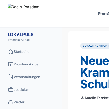
Start
A
LOKALPULS
Potsdam Aktuell
LOKALNACHRICH
home
Startseite
Neue
newspaper
Potsdam Aktuell
Kramp
event
Veranstaltungen
Schu
work
Jobticker
person
Amelie Totzke
cloud
Wetter