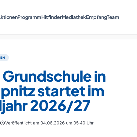
ktionen
Programm
Hitfinder
Mediathek
Empfang
Team
TEN
 Grundschule in
nitz startet im
ljahr 2026/27
schedule
Veröffentlicht am 04.06.2026 um 05:40 Uhr