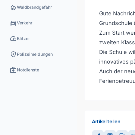
local_fire_department
Waldbrandgefahr
Gute Nachrich
directions_car
Grundschule ö
Verkehr
Zum Start wer
speed
Blitzer
zweiten Klass
Die Schule wi
local_police
Polizeimeldungen
innovatives p
medical_services
Notdienste
Auch der neue
Ferienbetreu
Artikel teilen