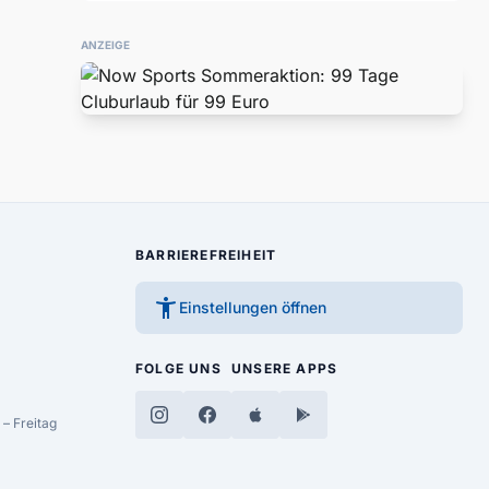
ANZEIGE
BARRIEREFREIHEIT
accessibility_new
Einstellungen öffnen
FOLGE UNS
UNSERE APPS
– Freitag