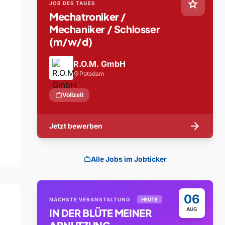
star
JOB DES TAGES
Mechatroniker /
Mechaniker / Schlosser
(m/w/d)
R.O.M. GmbH
Potsdam
location_on
work
Vollzeit
arrow_forward
Jetzt bewerben
Alle Jobs im Jobticker
work
06
NÄCHSTE VERANSTALTUNG
HEUTE
AUG
IN DER BLÜTE MEINER