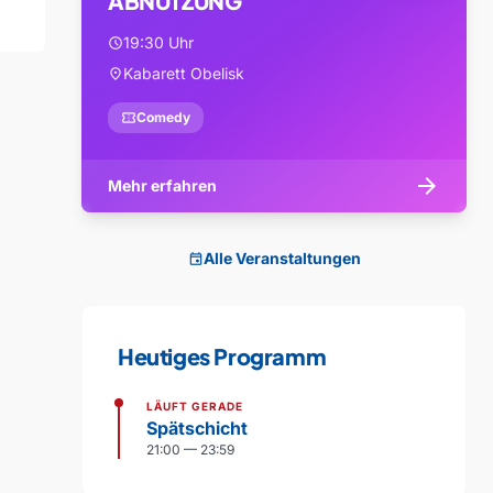
ABNUTZUNG
19:30 Uhr
schedule
Kabarett Obelisk
location_on
confirmation_number
Comedy
arrow_forward
Mehr erfahren
Alle Veranstaltungen
event
Heutiges Programm
LÄUFT GERADE
Spätschicht
21:00 — 23:59