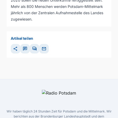
2020 sollen die neuen Unterkünfte fertiggestellt sein.
Mehr als 800 Menschen werden Potsdam-Mittelmark
jährlich von der Zentralen Aufnahmestelle des Landes
zugewiesen.
Artikel teilen
share
chat
forum
mail
Wir haben täglich 24 Stunden Zeit für Potsdam und die Mittelmark. Wir
berichten aus der Brandenburger Landeshauptstadt und dem