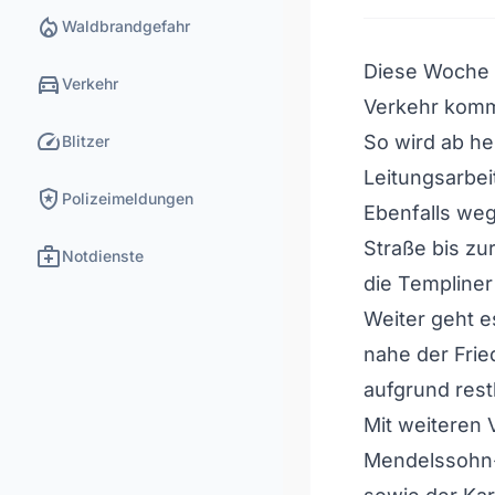
local_fire_department
Waldbrandgefahr
Diese Woche 
directions_car
Verkehr
Verkehr kom
speed
So wird ab h
Blitzer
Leitungsarbei
local_police
Polizeimeldungen
Ebenfalls weg
Straße bis z
medical_services
Notdienste
die Templiner
Weiter geht e
nahe der Frie
aufgrund rest
Mit weiteren
Mendelssohn-