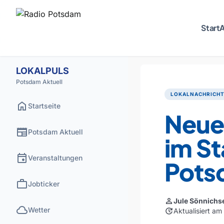
Start
A
LOKALPULS
Potsdam Aktuell
LOKALNACHRICH
home
Startseite
Neue
newspaper
Potsdam Aktuell
im S
event
Veranstaltungen
Pots
work
Jobticker
person
Jule Sönnichs
cloud
Wetter
update
Aktualisiert a