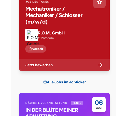
star
JOB DES TAGES
Mechatroniker /
Mechaniker / Schlosser
(m/w/d)
R.O.M. GmbH
Potsdam
location_on
work
Vollzeit
arrow_forward
Jetzt bewerben
Alle Jobs im Jobticker
work
06
NÄCHSTE VERANSTALTUNG
HEUTE
AUG
IN DER BLÜTE MEINER