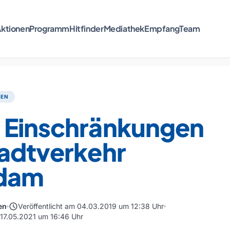
ktionen
Programm
Hitfinder
Mediathek
Empfang
Team
TEN
 Einschränkungen
tadtverkehr
dam
schedule
en
Veröffentlicht am 04.03.2019 um 12:38 Uhr
m 17.05.2021 um 16:46 Uhr