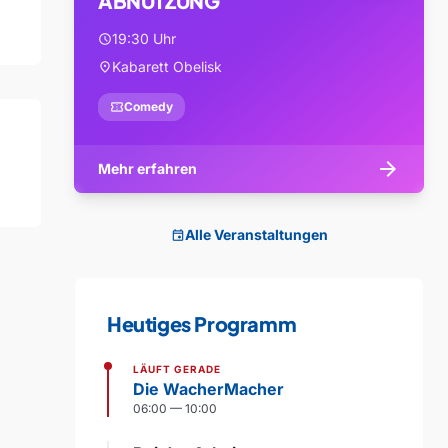
ABNUTZUNG
19:30 Uhr
schedule
Kabarett Obelisk
location_on
confirmation_number
Comedy
arrow_forward
Mehr erfahren
Alle Veranstaltungen
event
Heutiges Programm
LÄUFT GERADE
Die WacherMacher
06:00 — 10:00