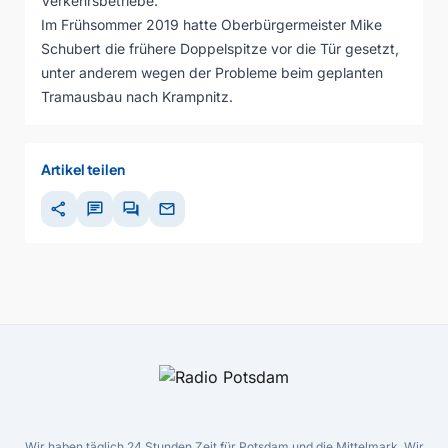
Verkehrsbetriebe.
Im Frühsommer 2019 hatte Oberbürgermeister Mike
Schubert die frühere Doppelspitze vor die Tür gesetzt,
unter anderem wegen der Probleme beim geplanten
Tramausbau nach Krampnitz.
Artikel teilen
share
chat
forum
mail
Wir haben täglich 24 Stunden Zeit für Potsdam und die Mittelmark. Wir