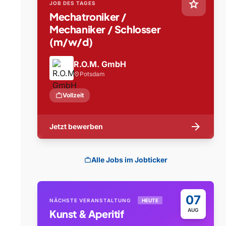
star
JOB DES TAGES
Mechatroniker /
Mechaniker / Schlosser
(m/w/d)
R.O.M. GmbH
Potsdam
location_on
work
Vollzeit
arrow_forward
Jetzt bewerben
Alle Jobs im Jobticker
work
07
NÄCHSTE VERANSTALTUNG
HEUTE
AUG
Kunst & Aperitif