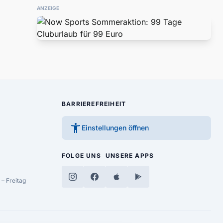
ANZEIGE
BARRIEREFREIHEIT
accessibility_new
Einstellungen öffnen
FOLGE UNS
UNSERE APPS
– Freitag