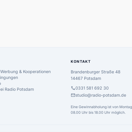
KONTAKT
 Werbung & Kooperationen
Brandenburger Straße 48
ingungen
14467 Potsdam
o
call
0331 581 692 30
 bei Radio Potsdam
mail
studio@radio-potsdam.de
Eine Gewinnabholung ist von Montag 
08.00 Uhr bis 18.00 Uhr möglich.