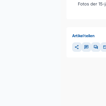
Fotos der 15-
Artikel teilen
share
chat
forum
ma