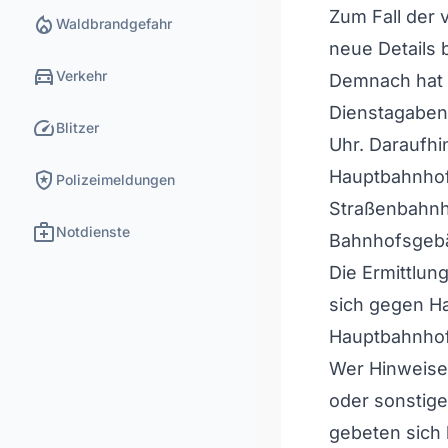
Zum Fall der 
local_fire_department
Waldbrandgefahr
neue Details
directions_car
Verkehr
Demnach hat B
Dienstagaben
speed
Blitzer
Uhr. Daraufhi
local_police
Hauptbahnhof,
Polizeimeldungen
Straßenbahnha
medical_services
Notdienste
Bahnhofsgebäu
Die Ermittlu
sich gegen H
Hauptbahnhof
Wer Hinweise 
oder sonstige
gebeten sich 