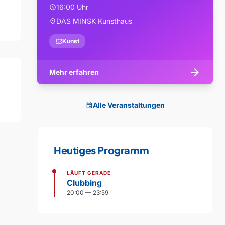
16:00 Uhr
schedule
DAS MINSK Kunsthaus
location_on
confirmation_number
Kunst
arrow_forward
Mehr erfahren
Alle Veranstaltungen
event
Heutiges Programm
LÄUFT GERADE
Clubbing
20:00 — 23:59