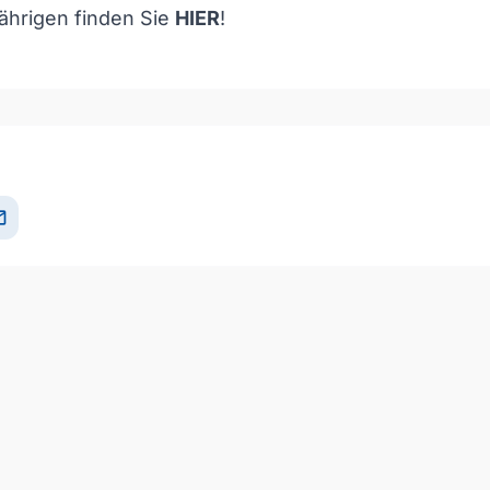
jährigen finden Sie
HIER
!
il