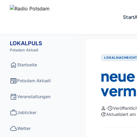
Start
A
LOKALPULS
Potsdam Aktuell
LOKALNACHRICH
home
Startseite
neue 
newspaper
Potsdam Aktuell
vermi
event
Veranstaltungen
person
schedule
Veröffentli
work
Jobticker
update
Aktualisiert a
cloud
Wetter