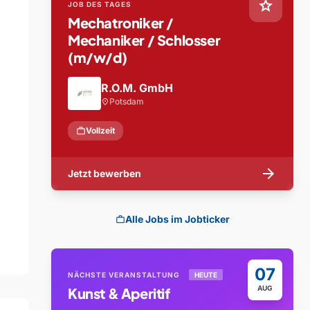
star
JOB DES TAGES
Mechatroniker /
Mechaniker / Schlosser
(m/w/d)
R.O.M. GmbH
Potsdam
location_on
work
Vollzeit
arrow_forward
Jetzt bewerben
Alle Jobs im Jobticker
work
07
NÄCHSTE VERANSTALTUNG
HEUTE
AUG
Kunst & Aperitif