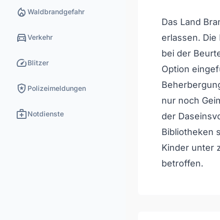
local_fire_department
Waldbrandgefahr
Das Land Bra
directions_car
erlassen. Die
Verkehr
bei der Beurt
speed
Blitzer
Option eingef
Beherbergung
local_police
Polizeimeldungen
nur noch Gei
medical_services
Notdienste
der Daseinsv
Bibliotheken
Kinder unter 
betroffen.