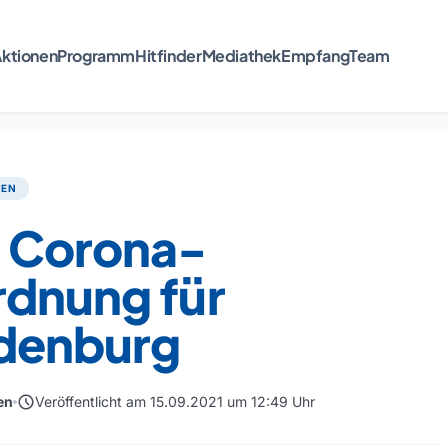
ktionen
Programm
Hitfinder
Mediathek
Empfang
Team
TEN
 Corona-
rdnung für
denburg
schedule
en
Veröffentlicht am 15.09.2021 um 12:49 Uhr