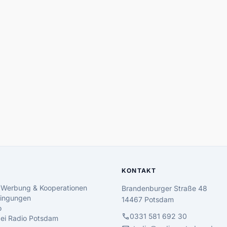
KONTAKT
 Werbung & Kooperationen
Brandenburger Straße 48
ingungen
14467 Potsdam
o
call
0331 581 692 30
 bei Radio Potsdam