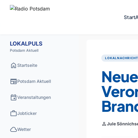
Start
A
LOKALPULS
Potsdam Aktuell
LOKALNACHRICH
home
Startseite
Neue
newspaper
Potsdam Aktuell
Vero
event
Veranstaltungen
Bran
work
Jobticker
person
Jule Sönnichs
cloud
Wetter