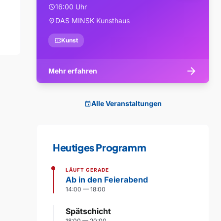
16:00 Uhr
schedule
DAS MINSK Kunsthaus
location_on
confirmation_number
Kunst
arrow_forward
Mehr erfahren
Alle Veranstaltungen
event
Heutiges Programm
LÄUFT GERADE
Ab in den Feierabend
14:00 — 18:00
Spätschicht
18:00 — 20:00