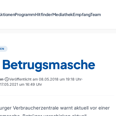
ktionen
Programm
Hitfinder
Mediathek
Empfang
Team
TEN
 Betrugsmasche
schedule
en
Veröffentlicht am 08.05.2018 um 19:18 Uhr
m 17.05.2021 um 16:49 Uhr
rger Verbraucherzentrale warnt aktuell vor einer