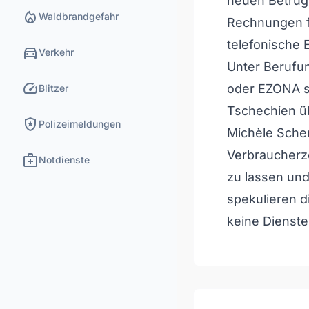
neuen Betrug
local_fire_department
Waldbrandgefahr
Rechnungen f
telefonische E
directions_car
Verkehr
Unter Berufu
speed
oder EZONA so
Blitzer
Tschechien ü
local_police
Polizeimeldungen
Michèle Schere
Verbraucherze
medical_services
Notdienste
zu lassen und
spekulieren d
keine Dienste