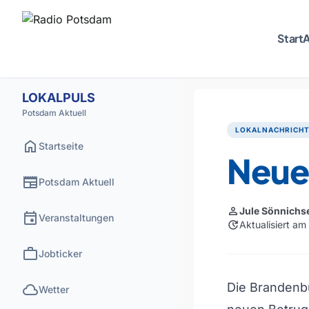
Start
A
LOKALPULS
Potsdam Aktuell
LOKALNACHRICH
home
Startseite
Neue
newspaper
Potsdam Aktuell
person
Jule Sönnichs
event
Veranstaltungen
update
Aktualisiert a
work
Jobticker
cloud
Die Brandenbu
Wetter