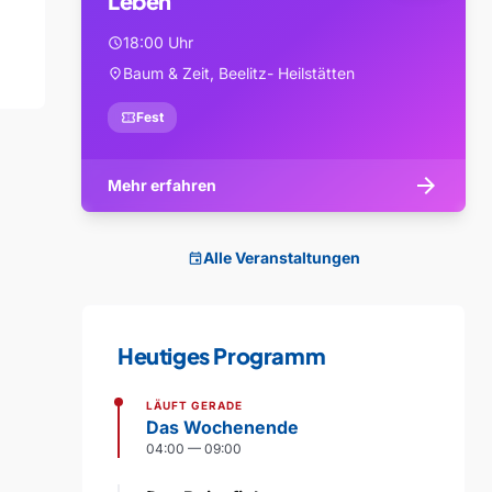
Leben
18:00 Uhr
schedule
Baum & Zeit, Beelitz- Heilstätten
location_on
confirmation_number
Fest
arrow_forward
Mehr erfahren
Alle Veranstaltungen
event
Heutiges Programm
LÄUFT GERADE
Das Wochenende
04:00 — 09:00