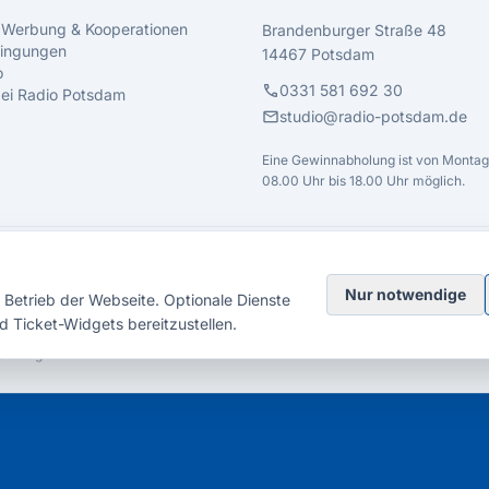
 Werbung & Kooperationen
Brandenburger Straße 48
ingungen
14467 Potsdam
o
call
0331 581 692 30
 bei Radio Potsdam
mail
studio@radio-potsdam.de
Eine Gewinnabholung ist von Montag 
08.00 Uhr bis 18.00 Uhr möglich.
Nur notwendige
Betrieb der Webseite. Optionale Dienste
d Ticket-Widgets bereitzustellen.
elsberg