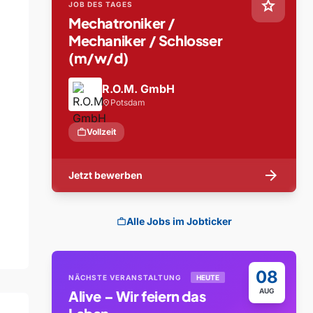
star
JOB DES TAGES
Mechatroniker /
Mechaniker / Schlosser
(m/w/d)
R.O.M. GmbH
Potsdam
location_on
work
Vollzeit
arrow_forward
Jetzt bewerben
Alle Jobs im Jobticker
work
08
NÄCHSTE VERANSTALTUNG
HEUTE
AUG
Alive – Wir feiern das