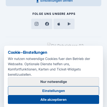
accessibility_new
Einstellungen öffnen
FOLGE UNS
UNSERE APPS
MEDIENPARTNER
Cookie-Einstellungen
Wir nutzen notwendige Cookies fuer den Betrieb der
Webseite. Optionale Dienste helfen uns,
Komfortfunktionen, Karten und Ticket-Widgets
bereitzustellen.
Nur notwendige
© 2026 Radio Potsdam. Webseite entwickelt durch die
Medienagentur
Einstellungen
Babelsberg
Barrierefreiheitserklärung
AGB
Datenschutz
Impressum
Alle akzeptieren
Cookie-Einstellungen