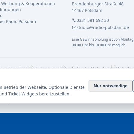
 Werbung & Kooperationen
Brandenburger Straße 48
dingungen
14467 Potsdam
io
call
0331 581 692 30
 bei Radio Potsdam
mail
studio@radio-potsdam.de
Eine Gewinnabholung ist von Montag 
08.00 Uhr bis 18.00 Uhr möglich.
Nur notwendige
n Betrieb der Webseite. Optionale Dienste
und Ticket-Widgets bereitzustellen.
sberg