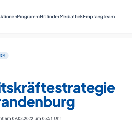
ktionen
Programm
Hitfinder
Mediathek
Empfang
Team
TEN
e
tskräftestrategie
Brandenburg
cht am 09.03.2022 um 05:51 Uhr