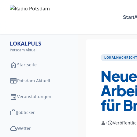
Start
A
LOKALPULS
Potsdam Aktuell
LOKALNACHRICH
home
Startseite
Neu
newspaper
Potsdam Aktuell
Arbei
event
Veranstaltungen
für 
work
Jobticker
person
schedule
Veröffentli
cloud
Wetter