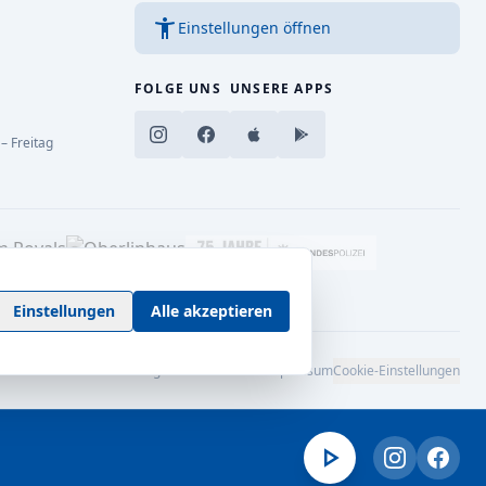
accessibility_new
Einstellungen öffnen
FOLGE UNS
UNSERE APPS
– Freitag
Einstellungen
Alle akzeptieren
Barrierefreiheitserklärung
AGB
Datenschutz
Impressum
Cookie-Einstellungen
play_arrow