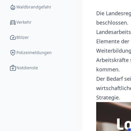
local_fire_department
Waldbrandgefahr
Die Landesreg
directions_car
beschlossen.
Verkehr
Landesarbeits
speed
Blitzer
Elemente der 
Weiterbildung
local_police
Polizeimeldungen
Arbeitskräfte
medical_services
Notdienste
kommen.
Der Bedarf se
wirtschaftlic
Strategie.