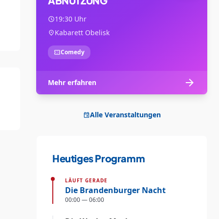
ABNUTZUNG
19:30 Uhr
schedule
Kabarett Obelisk
location_on
Comedy
confirmation_number
arrow_forward
Mehr erfahren
Alle Veranstaltungen
event
Heutiges Programm
LÄUFT GERADE
Die Brandenburger Nacht
00:00 — 06:00