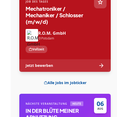
star
JOB DES TAGES
Mechatroniker /
Mechaniker / Schlosser
(m/w/d)
R.O.M. GmbH
Potsdam
location_on
Vollzeit
work
arrow_forward
Jetzt bewerben
Alle Jobs im Jobticker
work
06
NÄCHSTE VERANSTALTUNG
HEUTE
AUG
IN DER BLÜTE MEINER