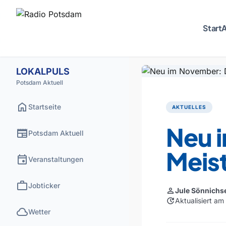
Start
A
LOKALPULS
Potsdam Aktuell
home
Startseite
AKTUELLES
Neu 
newspaper
Potsdam Aktuell
Meis
event
Veranstaltungen
work
Jobticker
person
Jule Sönnichs
update
Aktualisiert a
cloud
Wetter