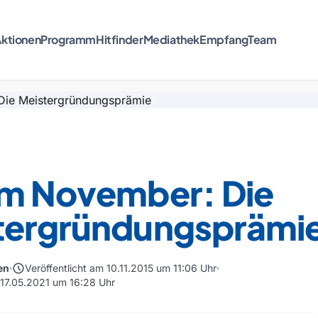
ktionen
Programm
Hitfinder
Mediathek
Empfang
Team
im November: Die
tergründungsprämi
schedule
en
Veröffentlicht am 10.11.2015 um 11:06 Uhr
m 17.05.2021 um 16:28 Uhr