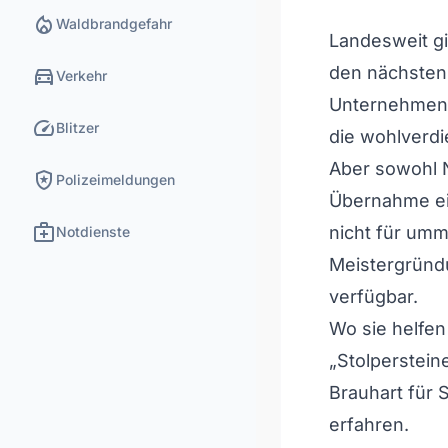
local_fire_department
Waldbrandgefahr
Landesweit gi
directions_car
den nächsten 
Verkehr
Unternehmens
speed
Blitzer
die wohlverdi
Aber sowohl N
local_police
Polizeimeldungen
Übernahme ei
medical_services
nicht für umme
Notdienste
Meistergründu
verfügbar.
Wo sie helfen
„Stolperstein
Brauhart für
erfahren.