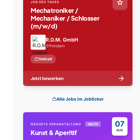
star
JOB DES TAGES
Mechatroniker /
Mechaniker / Schlosser
(m/w/d)
R.O.M. GmbH
Potsdam
location_on
work
Vollzeit
arrow_forward
Jetzt bewerben
Alle Jobs im Jobticker
work
07
NÄCHSTE VERANSTALTUNG
HEUTE
AUG
Kunst & Aperitif