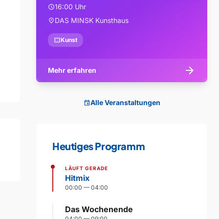
16:00 Uhr
schedule
DAS MINSK Kunsthaus
location_on
confirmation_number
Kunst
arrow_forward
Mehr erfahren
Alle Veranstaltungen
event
Heutiges Programm
LÄUFT GERADE
Hitmix
00:00 — 04:00
Das Wochenende
04:00 — 09:00