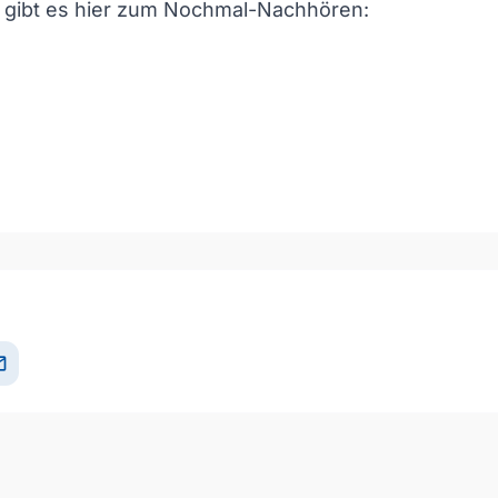
w gibt es hier zum Nochmal-Nachhören:
och/Runter benutzen, um die Lautstärke zu regeln.
il