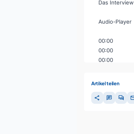
Das Intervie
Audio-Player
00:00
00:00
00:00
Pfeiltasten H
Artikel teilen
share
chat
forum
ma