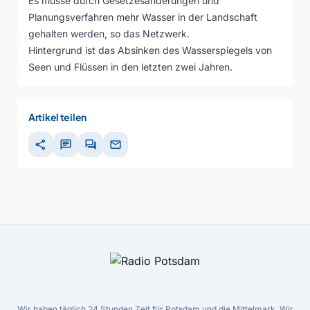
Es müsse durch Gesetzesänderungen und
Planungsverfahren mehr Wasser in der Landschaft
gehalten werden, so das Netzwerk.
Hintergrund ist das Absinken des Wasserspiegels von
Seen und Flüssen in den letzten zwei Jahren.
Artikel teilen
share
chat
forum
mail
Wir haben täglich 24 Stunden Zeit für Potsdam und die Mittelmark. Wir