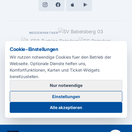
MEDIENPARTNER
Cookie-Einstellungen
Wir nutzen notwendige Cookies fuer den Betrieb der
Webseite. Optionale Dienste helfen uns,
Komfortfunktionen, Karten und Ticket-Widgets
bereitzustellen.
Nur notwendige
© 2026 Radio Potsdam. Webseite entwickelt durch die
Medienagentur
Einstellungen
Babelsberg
Barrierefreiheitserklärung
AGB
Datenschutz
Impressum
Alle akzeptieren
Cookie-Einstellungen