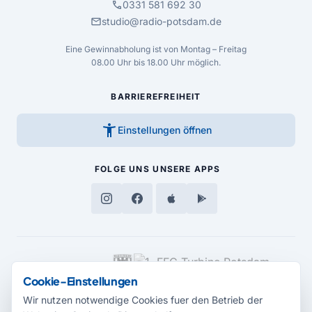
call
0331 581 692 30
mail
studio@radio-potsdam.de
Eine Gewinnabholung ist von Montag – Freitag
08.00 Uhr bis 18.00 Uhr möglich.
BARRIEREFREIHEIT
accessibility_new
Einstellungen öffnen
FOLGE UNS
UNSERE APPS
MEDIENPARTNER
Cookie-Einstellungen
Wir nutzen notwendige Cookies fuer den Betrieb der