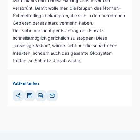
Mittelmarks und Teltow-Flämings das Insektizid
versprüht. Damit wolle man die Raupen des Nonnen-
Schmetterlings bekämpfen, die sich in den betroffenen
Gebieten bereits stark vermehrt haben.
Der Nabu versucht per Eilantrag den Einsatz
schnellstmöglich gerichtlich zu stoppen. Diese
„unsinnige Aktion“, würde nicht nur die schädlichen
Insekten, sondern auch das gesamte Ökosystem
treffen, so Schmitz-Jersch weiter.
Artikel teilen
share
chat
forum
mail