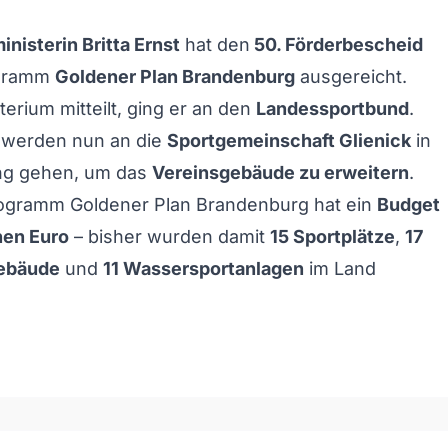
nisterin Britta Ernst
hat den
50. Förderbescheid
ogramm
Goldener Plan Brandenburg
ausgereicht.
terium mitteilt, ging er an den
Landessportbund
.
werden nun an die
Sportgemeinschaft Glienick
in
ng gehen, um das
Vereinsgebäude zu erweitern
.
ogramm Goldener Plan Brandenburg hat ein
Budget
nen Euro
– bisher wurden damit
15 Sportplätze
,
17
ebäude
und
11 Wassersportanlagen
im Land