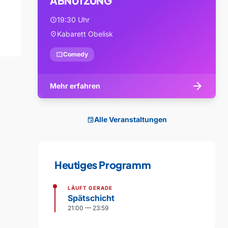
ABNUTZUNG
19:30 Uhr
schedule
Kabarett Obelisk
location_on
confirmation_number
Comedy
arrow_forward
Mehr erfahren
Alle Veranstaltungen
event
Heutiges Programm
LÄUFT GERADE
Spätschicht
21:00 — 23:59