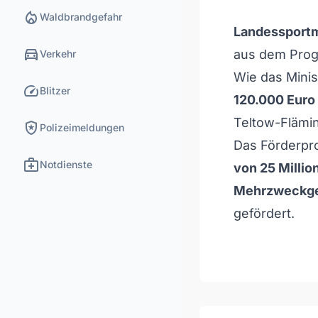
local_fire_department
Waldbrandgefahr
Landessportmi
directions_car
aus dem Pr
Verkehr
Wie das Minis
speed
Blitzer
120.000 Euro
Teltow-Flämi
local_police
Polizeimeldungen
Das Förderpr
medical_services
Notdienste
von 25 Millio
Mehrzweckg
gefördert.