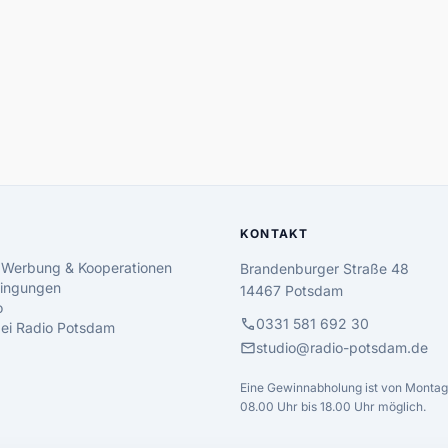
KONTAKT
 Werbung & Kooperationen
Brandenburger Straße 48
ingungen
14467 Potsdam
o
call
0331 581 692 30
 bei Radio Potsdam
mail
studio@radio-potsdam.de
Eine Gewinnabholung ist von Montag 
08.00 Uhr bis 18.00 Uhr möglich.