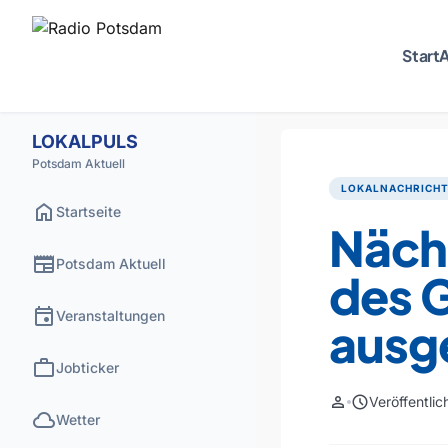
Start
A
LOKALPULS
Potsdam Aktuell
LOKALNACHRICH
home
Startseite
Näch
newspaper
Potsdam Aktuell
des 
event
Veranstaltungen
ausge
work
Jobticker
person
schedule
Veröffentli
cloud
Wetter