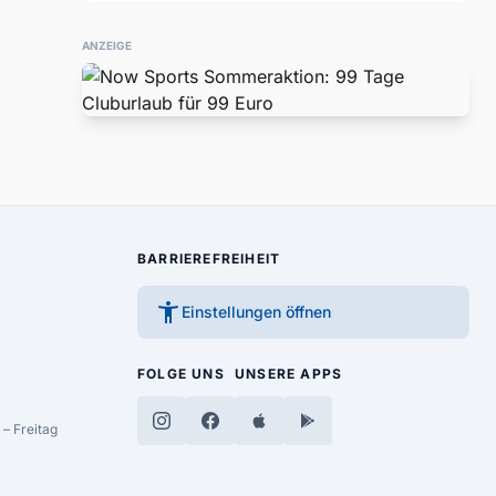
ANZEIGE
BARRIEREFREIHEIT
accessibility_new
Einstellungen öffnen
FOLGE UNS
UNSERE APPS
– Freitag