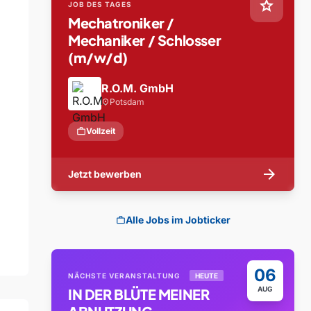
star
JOB DES TAGES
Mechatroniker /
Mechaniker / Schlosser
(m/w/d)
R.O.M. GmbH
Potsdam
location_on
work
Vollzeit
arrow_forward
Jetzt bewerben
Alle Jobs im Jobticker
work
06
NÄCHSTE VERANSTALTUNG
HEUTE
AUG
IN DER BLÜTE MEINER