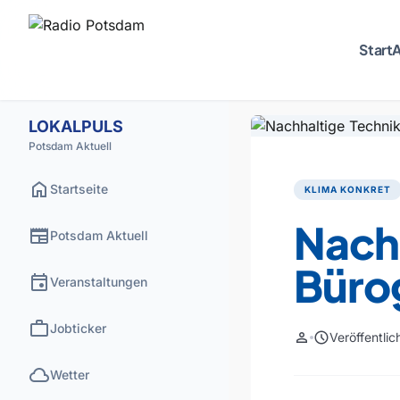
Start
A
LOKALPULS
Potsdam Aktuell
home
Startseite
KLIMA KONKRET
Nachh
newspaper
Potsdam Aktuell
Büro
event
Veranstaltungen
work
Jobticker
person
schedule
Veröffentli
cloud
Wetter