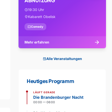
ABNUTZUNG
19:30 Uhr
schedule
Kabarett Obelisk
location_on
confirmation_number
Comedy
arrow_forward
Mehr erfahren
Alle Veranstaltungen
event
Heutiges Programm
LÄUFT GERADE
Die Brandenburger Nacht
00:00 — 06:00