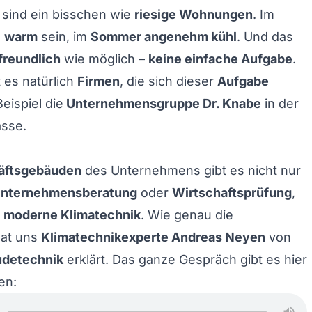
sind ein bisschen wie
riesige Wohnungen
. Im
s
warm
sein, im
Sommer angenehm kühl
. Und das
freundlich
wie möglich –
keine einfache Aufgabe
.
 es natürlich
Firmen
, die sich dieser
Aufgabe
eispiel die
Unternehmensgruppe Dr. Knabe
in der
asse.
äftsgebäuden
des Unternehmens gibt es nicht nur
Unternehmensberatung
oder
Wirtschaftsprüfung
,
h
moderne Klimatechnik
. Wie genau die
hat uns
Klimatechnikexperte Andreas Neyen
von
detechnik
erklärt. Das ganze Gespräch gibt es hier
en: