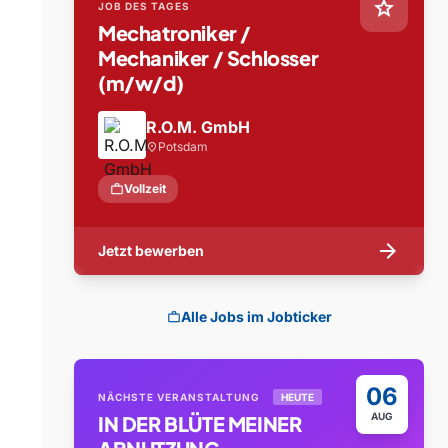
star
JOB DES TAGES
Mechatroniker /
Mechaniker / Schlosser
(m/w/d)
R.O.M. GmbH
Potsdam
location_on
work
Vollzeit
arrow_forward
Jetzt bewerben
Alle Jobs im Jobticker
work
06
NÄCHSTE VERANSTALTUNG
HEUTE
AUG
IN DER BLÜTE MEINER