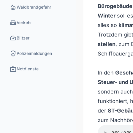
local_fire_department
Bürogebäude
Waldbrandgefahr
Winter
soll e
directions_car
Verkehr
alles so
klima
Trotzdem gibt
speed
Blitzer
stellen
, zum B
local_police
Schiffbauerg
Polizeimeldungen
medical_services
Notdienste
In den
Gesch
Steuer- und 
sondern auc
funktioniert, 
der
ST-Gebäu
zum Nachhör