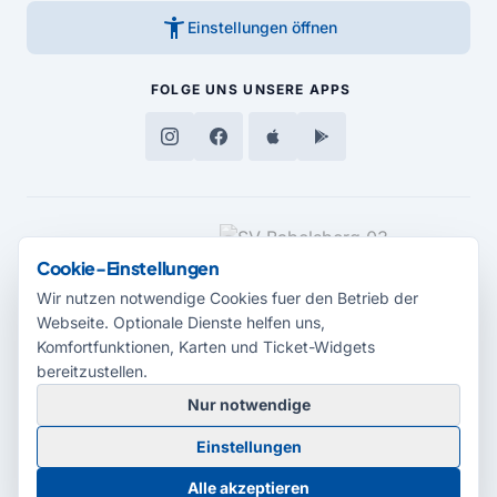
accessibility_new
Einstellungen öffnen
FOLGE UNS
UNSERE APPS
MEDIENPARTNER
Cookie-Einstellungen
Wir nutzen notwendige Cookies fuer den Betrieb der
Webseite. Optionale Dienste helfen uns,
Komfortfunktionen, Karten und Ticket-Widgets
bereitzustellen.
Nur notwendige
© 2026 Radio Potsdam. Webseite entwickelt durch die
Medienagentur
Einstellungen
Babelsberg
Barrierefreiheitserklärung
AGB
Datenschutz
Impressum
Alle akzeptieren